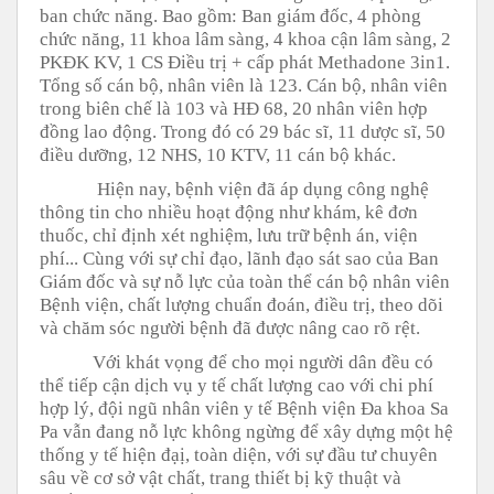
ban chức năng. Bao gồm: Ban giám đốc, 4 phòng
chức năng, 11 khoa lâm sàng, 4 khoa cận lâm sàng, 2
PKĐK KV, 1 CS Điều trị + cấp phát Methadone 3in1.
Tổng số cán bộ, nhân viên là 123. Cán bộ, nhân viên
trong biên chế là 103 và HĐ 68, 20 nhân viên hợp
đồng lao động. Trong đó có 29 bác sĩ, 11 dược sĩ, 50
điều dưỡng, 12 NHS, 10 KTV, 11 cán bộ khác.
Hiện nay, bệnh viện đã áp dụng công nghệ
thông tin cho nhiều hoạt động như khám, kê đơn
thuốc, chỉ định xét nghiệm, lưu trữ bệnh án, viện
phí... Cùng với sự chỉ đạo, lãnh đạo sát sao của Ban
Giám đốc và sự nỗ lực của toàn thể cán bộ nhân viên
Bệnh viện, chất lượng chuẩn đoán, điều trị, theo dõi
và chăm sóc người bệnh đã được nâng cao rõ rệt.
Với khát vọng để cho mọi người dân đều có
thể tiếp cận dịch vụ y tế chất lượng cao với chi phí
hợp lý, đội ngũ nhân viên y tế Bệnh viện Đa khoa Sa
Pa vẫn đang nỗ lực không ngừng để xây dựng một hệ
thống y tế hiện đạị, toàn diện, với sự đầu tư chuyên
sâu về cơ sở vật chất, trang thiết bị kỹ thuật và