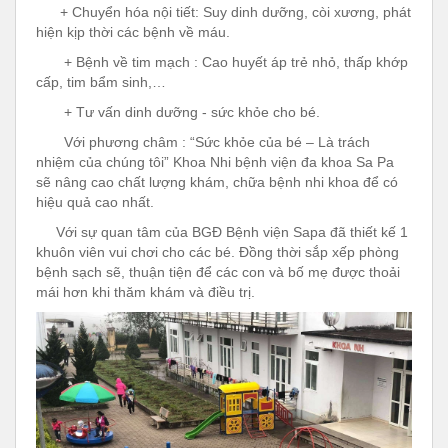
+ Chuyển hóa nội tiết: Suy dinh dưỡng, còi xương, phát
hiện kịp thời các bệnh về máu.
+ Bệnh về tim mạch : Cao huyết áp trẻ nhỏ, thấp khớp
cấp, tim bẩm sinh,…
+ Tư vấn dinh dưỡng - sức khỏe cho bé.
Với phương châm : “Sức khỏe của bé – Là trách
nhiệm của chúng tôi” Khoa Nhi bệnh viện đa khoa Sa Pa
sẽ nâng cao chất lượng khám, chữa bệnh nhi khoa để có
hiệu quả cao nhất.
Với sự quan tâm của BGĐ Bệnh viện Sapa đã thiết kế 1
khuôn viên vui chơi cho các bé. Đồng thời sắp xếp phòng
bệnh sạch sẽ, thuận tiện để các con và bố mẹ được thoải
mái hơn khi thăm khám và điều trị.