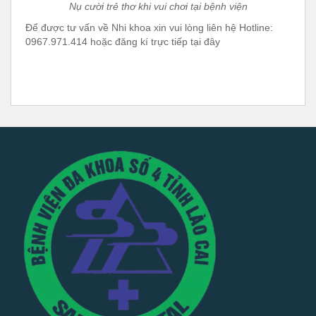
Nụ cười trẻ thơ khi vui chơi tại bệnh viện
Để được tư vấn về Nhi khoa xin vui lòng liên hệ Hotline:
0967.971.414 hoặc đăng kí trực tiếp tại đây