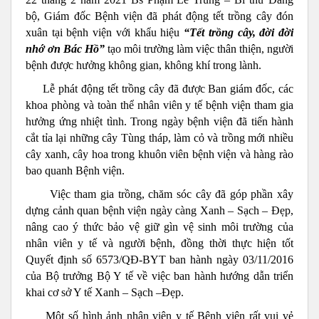
bộ, Giám đốc Bệnh viện đã phát động tết trồng cây đón
xuân tại bệnh viện với khẩu hiệu
“Tết trồng cây, đời đời
nhớ ơn Bác Hồ”
tạo môi trường làm việc thân thiện, người
bệnh được hưởng không gian, không khí trong lành.
Lễ phát động tết trồng cây đã được Ban giám đốc, các
khoa phòng và toàn thể nhân viên y tế bệnh viện tham gia
hưởng ứng nhiệt tình. Trong ngày bệnh viện đã tiến hành
cắt tỉa lại những cây Tùng tháp, làm cỏ và trồng mới nhiều
cây xanh, cây hoa trong khuôn viên bệnh viện và hàng rào
bao quanh Bệnh viện.
Việc tham gia trồng, chăm sóc cây đã góp phần xây
dựng cảnh quan bệnh viện ngày càng Xanh – Sạch – Đẹp,
nâng cao ý thức bảo vệ giữ gìn vệ sinh môi trường của
nhân viên y tế và người bệnh, đồng thời thực hiện tốt
Quyết định số 6573/QĐ-BYT ban hành ngày 03/11/2016
của Bộ trưởng Bộ Y tế về việc ban hành hướng dẫn triển
khai cơ sở Y tế Xanh – Sạch –Đẹp.
Một số hình ảnh nhân viên y tế Bệnh viện rất vui vẻ