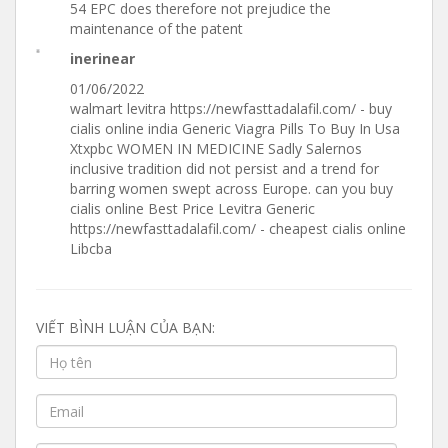
54 EPC does therefore not prejudice the
maintenance of the patent
inerinear
01/06/2022
walmart levitra https://newfasttadalafil.com/ - buy
cialis online india Generic Viagra Pills To Buy In Usa
Xtxpbc WOMEN IN MEDICINE Sadly Salernos
inclusive tradition did not persist and a trend for
barring women swept across Europe. can you buy
cialis online Best Price Levitra Generic
https://newfasttadalafil.com/ - cheapest cialis online
Libcba
VIẾT BÌNH LUẬN CỦA BẠN: