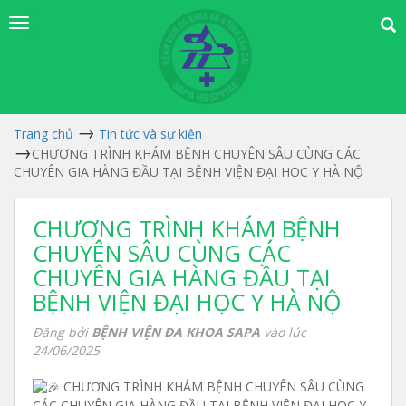
Trang chủ
Tin tức và sự kiện
CHƯƠNG TRÌNH KHÁM BỆNH CHUYÊN SÂU CÙNG CÁC
CHUYÊN GIA HÀNG ĐẦU TẠI BỆNH VIỆN ĐẠI HỌC Y HÀ NỘ
CHƯƠNG TRÌNH KHÁM BỆNH
CHUYÊN SÂU CÙNG CÁC
CHUYÊN GIA HÀNG ĐẦU TẠI
BỆNH VIỆN ĐẠI HỌC Y HÀ NỘ
Đăng bởi
BỆNH VIỆN ĐA KHOA SAPA
vào lúc
24/06/2025
CHƯƠNG TRÌNH KHÁM BỆNH CHUYÊN SÂU CÙNG
CÁC CHUYÊN GIA HÀNG ĐẦU TẠI BỆNH VIỆN ĐẠI HỌC Y