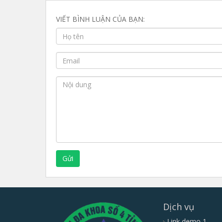
VIẾT BÌNH LUẬN CỦA BẠN:
Gửi
Dịch vụ
Link demo 1