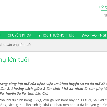
Tổng
Ụ
CHUYÊN KHOA
Y HỌC THƯỜNG THỨC
ĐẠO TẠO - NG
cho sản phụ lớn tuổi
ụ lớn tuổi
ương cùng kíp mổ của Bệnh viện Đa khoa huyện Sa Pa đã mổ đẻ 
 lần 2, khoảng cách giữa 2 lần sinh khá xa nhau là sản phụ V
Pa, huyện Sa Pa, tỉnh Lào Cai.
thai nhi dự sinh nặng 3,7kg, con gái lớn năm nay đã 14 tuổi, Sau khi 
ng cách giữa 2 lần sinh lại khá xa nhau nên bác sĩ đã khuyên gia đì