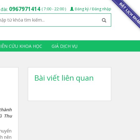
ĐẶT LỊCH KH
0967971414
 đài:
( 7:00 - 22:00 )
Đăng ký / Đăng nhập
HIÊN CỨU KHOA HỌC
GIÁ DỊCH VỤ
Bài viết liên quan
thành
ũ Thu
chuyển
nh nên