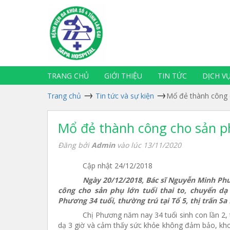
TRANG CHỦ
GIỚI THIỆU
TIN TỨC
DỊCH V
Trang chủ
Tin tức và sự kiện
Mổ đẻ thành công 
Mổ đẻ thành công cho sản ph
Đăng bởi
Admin
vào lúc 13/11/2020
Cập nhật 24/12/2018
Ngày 20/12/2018, Bác sĩ Nguyễn Minh Ph
công cho sản phụ lớn tuổi thai to, chuyển dạ
Phương 34 tuổi, thường trú tại Tổ 5, thị trấn Sa 
Chị Phương năm nay 34 tuổi sinh con lần 2, 
dạ 3 giờ và cảm thấy sức khỏe không đảm bảo, khoả