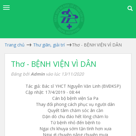
Trang chủ
Thư giãn, giải trí
Thơ - BỆNH VIỆN VÌ DÂN
Thơ - BỆNH VIỆN VÌ DÂN
Đăng bởi
Admin
vào lúc 13/11/2020
Tác giả: Bác sĩ YHCT Nguyễn Văn Linh (BVĐKSP)
Cập nhật: 17/4/2019 - 08:44
Cán bộ bệnh viện Sa Pa
Thay đổi phong cách phục vụ người dân
Quyết tâm chăm sóc ân cần
Dặn dò chu đáo hết lòng chăm lo
Từ bệnh nhỏ đến bệnh to
Ngại chi khuya sớm tận tình hơn xưa
Ngại gì chuyện nắng chuyện mưa