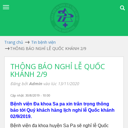
Trang chủ
Tin bệnh viện
THÔNG BÁO NGHỈ LỄ QUỐC KHÁNH 2/9
THÔNG BÁO NGHỈ LỄ QUỐC
KHÁNH 2/9
Đăng bởi
Admin
vào lúc 13/11/2020
Cập nhật: 30/8/2019 - 10:00
Bệnh viện Đa khoa Sa pa xin trân trọng thông
báo tới Quý khách hàng lịch nghỉ lễ Quốc khánh
02/9/2019.
Bệnh viện đa khoa huyện Sa Pa sẽ nghỉ lễ Quốc